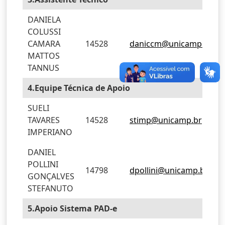
DANIELA
COLUSSI
CAMARA
14528
daniccm@unicamp.br
MATTOS
TANNUS
4.Equipe Técnica de Apoio
SUELI
TAVARES
14528
stimp@unicamp.br
IMPERIANO
DANIEL
POLLINI
14798
dpollini@unicamp.br
GONÇALVES
STEFANUTO
5.Apoio Sistema PAD-e