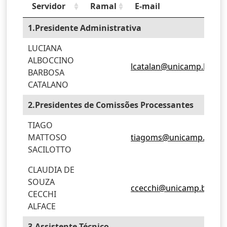
Servidor
Ramal
E-mail
1.Presidente Administrativa
LUCIANA
ALBOCCINO
lcatalan@unicamp.br
BARBOSA
CATALANO
2.Presidentes de Comissões Processantes
TIAGO
MATTOSO
tiagoms@unicamp.br
SACILOTTO
CLAUDIA DE
SOUZA
ccecchi@unicamp.br
CECCHI
ALFACE
3.Assistente Técnico