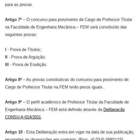
para as provas.
Artigo 7º
– O concurso para provimento de Cargo de Professor Titular
na Faculdade de Engenharia Mecânica – FEM será constituído das
seguintes provas:
I
- Prova de Títulos;
II
- Prova de Arguição;
III
- Prova de Erudição.
Artigo 8º
– As provas constitutivas do concurso para provimento de
Cargo de Professor Titular na FEM terão pesos iguais.
Artigo 9º
– O perfil acadêmico de Professor Titular da Faculdade de
Engenharia Mecânica – FEM está definido através da
Deliberação
CONSU-A-014/2011
.
Artigo 10
- Esta Deliberação entra em vigor na data de sua publicação,
revogadas as disposições em contrário. (Proc. nº 03-P-28801/15)