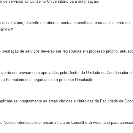
o de serviços ao Conselho Universitário para autorização.
 Universitário, deverão ser abertas contas específicas para acolhimento dos
FUNCAMP.
e prestação de serviços deverão ser registradas em processo próprio, autuado
verão ser previamente aprovados pelo Diretor da Unidade ou Coordenador do Ce
do o Formulário que segue anexo a presente Resolução.
licam-se integralmente às áreas clínicas e cirúrgicas da Faculdade de Odon
 Núcleo Interdisciplinar encaminhará ao Conselho Universitário para aprecia