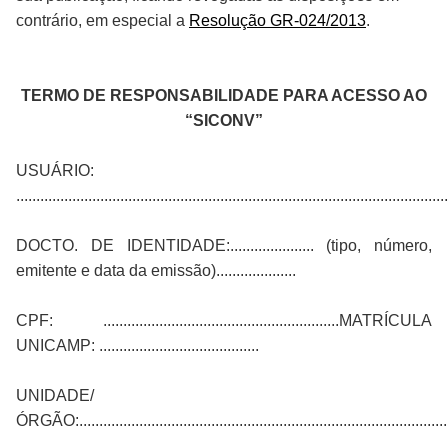
contrário, em especial a
Resolução GR-024/2013
.
TERMO DE RESPONSABILIDADE PARA ACESSO AO
“SICONV”
USUÁRIO:
............................................................................................................
DOCTO. DE IDENTIDADE:..................... (tipo, número,
emitente e data da emissão)....................
CPF: ...........................................................MATRÍCULA
UNICAMP: ........................................
UNIDADE/
ÓRGÃO:.............................................................................................