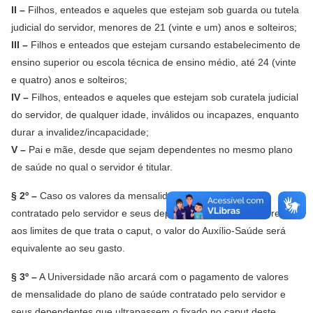
II –
Filhos, enteados e aqueles que estejam sob guarda ou tutela
judicial do servidor, menores de 21 (vinte e um) anos e solteiros;
III –
Filhos e enteados que estejam cursando estabelecimento de
ensino superior ou escola técnica de ensino médio, até 24 (vinte
e quatro) anos e solteiros;
IV –
Filhos, enteados e aqueles que estejam sob curatela judicial
do servidor, de qualquer idade, inválidos ou incapazes, enquanto
durar a invalidez/incapacidade;
V –
Pai e mãe, desde que sejam dependentes no mesmo plano
de saúde no qual o servidor é titular.
§ 2º –
Caso os valores da mensalidade do plano de saúde
contratado pelo servidor e seus dependentes sejam inferiores
aos limites de que trata o caput, o valor do Auxílio-Saúde será
equivalente ao seu gasto.
§ 3º –
A Universidade não arcará com o pagamento de valores
de mensalidade do plano de saúde contratado pelo servidor e
seus dependentes que ultrapassem o fixado no caput deste