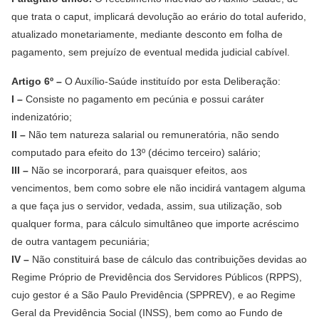
que trata o caput, implicará devolução ao erário do total auferido,
atualizado monetariamente, mediante desconto em folha de
pagamento, sem prejuízo de eventual medida judicial cabível.
Artigo 6º –
O Auxílio-Saúde instituído por esta Deliberação:
I –
Consiste no pagamento em pecúnia e possui caráter
indenizatório;
II –
Não tem natureza salarial ou remuneratória, não sendo
computado para efeito do 13º (décimo terceiro) salário;
III –
Não se incorporará, para quaisquer efeitos, aos
vencimentos, bem como sobre ele não incidirá vantagem alguma
a que faça jus o servidor, vedada, assim, sua utilização, sob
qualquer forma, para cálculo simultâneo que importe acréscimo
de outra vantagem pecuniária;
IV –
Não constituirá base de cálculo das contribuições devidas ao
Regime Próprio de Previdência dos Servidores Públicos (RPPS),
cujo gestor é a São Paulo Previdência (SPPREV), e ao Regime
Geral da Previdência Social (INSS), bem como ao Fundo de