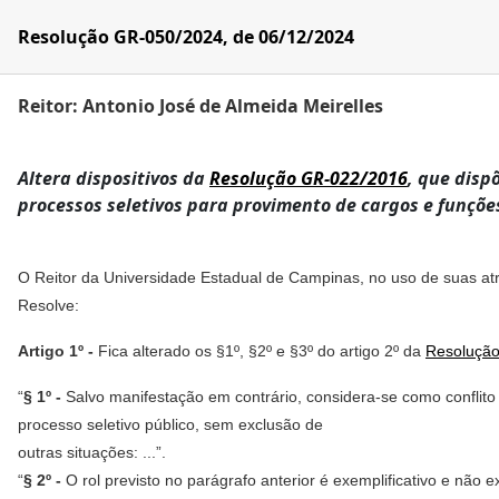
Resolução GR-050/2024, de 06/12/2024
Reitor: Antonio José de Almeida Meirelles
Altera dispositivos da
Resolução GR-022/2016
, que disp
processos seletivos para provimento de cargos e funçõ
O Reitor da Universidade Estadual de Campinas, no uso de suas atri
Resolve:
Artigo 1º -
Fica alterado os §1º, §2º e §3º do artigo 2º da
Resoluçã
“
§ 1º -
Salvo manifestação em contrário, considera-se como conflito
processo seletivo público, sem exclusão de
outras situações: ...”.
“
§ 2º -
O rol previsto no parágrafo anterior é exemplificativo e não 