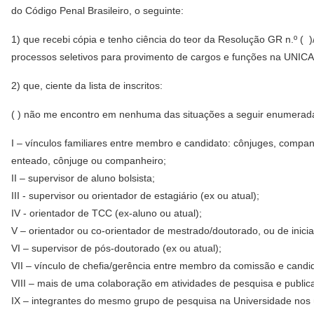
do Código Penal Brasileiro, o seguinte:
1) que recebi cópia e tenho ciência do teor da Resolução GR n.º (
processos seletivos para provimento de cargos e funções na UNI
2) que, ciente da lista de inscritos:
( ) não me encontro em nenhuma das situações a seguir enumeradas
I – vínculos familiares entre membro e candidato: cônjuges, compan
enteado, cônjuge ou companheiro;
II – supervisor de aluno bolsista;
III - supervisor ou orientador de estagiário (ex ou atual);
IV - orientador de TCC (ex-aluno ou atual);
V – orientador ou co-orientador de mestrado/doutorado, ou de iniciaç
VI – supervisor de pós-doutorado (ex ou atual);
VII – vínculo de chefia/gerência entre membro da comissão e candi
VIII – mais de uma colaboração em atividades de pesquisa e publica
IX – integrantes do mesmo grupo de pesquisa na Universidade nos ú