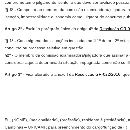
comprometam o julgamento isento, o que deve ser avaliado pessoa
“
§ 3º -
Competirá ao membro da comissão examinadora/julgadora avali
isenção, impessoalidade e isonomia como julgador do concurso públic
Artigo 2º -
Excluí o parágrafo único do artigo 4º da
Resolução GR-0
“
§ 1º -
Caso alguma das situações indicadas no § 1º do art. 2º esteja 
concurso ou processo seletivo em questão.
§2º -
O membro da comissão examinadora/julgadora que assinar a dec
considerar aquela determinada situação impugnada como não confli
Artigo 3º -
Fica alterado o anexo I da
Resolução GR-022/2016
, qu
Eu, (NOME), (nacionalidade), (profissão), residente à (residência
Campinas – UNICAMP, para preenchimento do cargo/função de ( ), jun