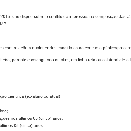
 )/2016, que dispõe sobre o conflito de interesses na composição das
CAMP
 com relação a qualquer dos candidatos ao concurso público/processo
heiro, parente consanguíneo ou afim, em linha reta ou colateral até o 
ão cientifica (ex-aluno ou atual);
dato;
ções nos últimos 05 (cinco) anos;
ltimos 05 (cinco) anos;