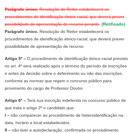
Parágrafo único.
Resolução do Reitor estabelecerá os
procedimentos de identificação étnico-racial, que deverá prever
possibilidade de apresentação de recurso perante.
(Retificado)
Parágrafo único.
Resolução do Reitor estabelecerá os
procedimentos de identificação étnico-racial, que deverá prever
possibilidade de apresentação de recurso.
Artigo 5º –
O procedimento de identificação étnico-racial previsto
no art. 4º será realizado após o término do período de inscrições
e antes da decisão sobre o deferimento ou não das inscrições,
conforme as normas que regem o concurso público para
provimento do cargo de Professor Doutor.
Artigo 6º –
Terá sua inscrição indeferida no concurso público de
que trata o artigo 2º o candidato que:
I –
não comparecer ao procedimento de heteroidentificação na
data, horário e local estabelecidos;
II –
não tiver a autodeclaração, confirmada no procedimento