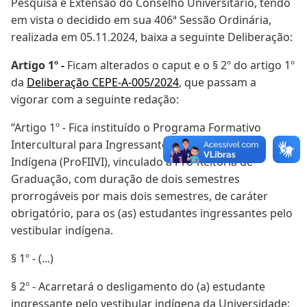
Pesquisa e Extensão do Conselho Universitário, tendo
em vista o decidido em sua 406ª Sessão Ordinária,
realizada em 05.11.2024, baixa a seguinte Deliberação:
Artigo 1º -
Ficam alterados o caput e o § 2º do artigo 1º
da
Deliberação CEPE-A-005/2024
, que passam a
vigorar com a seguinte redação:
“Artigo 1º - Fica instituído o Programa Formativo
Intercultural para Ingressantes pelo Vestibular
Indígena (ProFIIVI), vinculado à Pró-Reitoria de
Graduação, com duração de dois semestres
prorrogáveis por mais dois semestres, de caráter
obrigatório, para os (as) estudantes ingressantes pelo
vestibular indígena.
§ 1º - (...)
§ 2º - Acarretará o desligamento do (a) estudante
ingressante pelo vestibular indígena da Universidade: