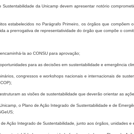
 Sustentabilidade da Unicamp devem apresentar notório comprometim
tos estabelecidos no Parágrafo Primeiro, os órgãos que compõem o
ida a prerrogativa de representatividade do órgão que compõe o comit
p e encaminhá-la ao CONSU para aprovação;
s e oportunidades para as decisões em sustentabilidade e emergência cl
seminários, congressos e workshops nacionais e internacionais de su
 COP);
 estruturam as visões de sustentabilidade que deverão orientar as açõ
da Unicamp, o Plano de Ação Integrado de Sustentabilidade e de Emergên
 SiGeUS;
de Ação Integrado de Sustentabilidade, junto aos órgãos, unidades e 