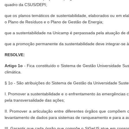
quadro da CSUS/DEPI;
que os planos temáticos de sustentabilidade, elaborados ou em el
o Plano de Resíduos e o Plano de Gestão de Energia;
que a sustentabilidade na Unicamp é perpassada pela atuação de d
que a promoção permanente da sustentabilidade deve integrar-se à
RESOLVE:
Artigo 1o
- Fica constituído o Sistema de Gestão Universidade Su
climática.
§ 1o - São atribuições do Sistema de Gestão da Universidade Suste
I. Promover a sustentabilidade e o enfrentamento às emergências cl
pela transversalidade das ações;
II. Promover a articulação entre diferentes órgãos que compõem 
levantamento de dados para sistemas de ranqueamento e para a aval
III. Garantir que cada órgão que compõe o SiGeUS atue em consonânc