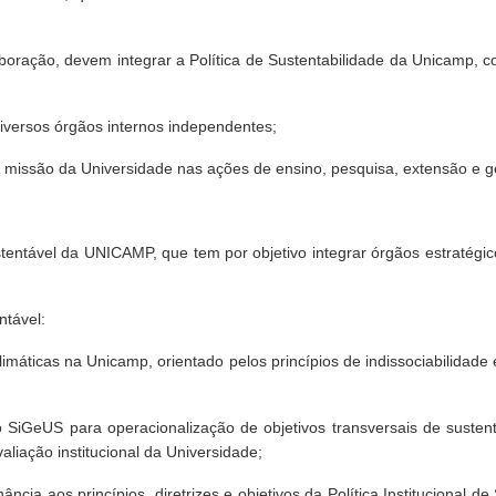
aboração, devem integrar a Política de Sustentabilidade da Unicamp, 
iversos órgãos internos independentes;
 missão da Universidade nas ações de ensino, pesquisa, extensão e g
stentável da UNICAMP, que tem por objetivo integrar órgãos estratég
ntável:
imáticas na Unicamp, orientado pelos princípios de indissociabilidade 
o SiGeUS para operacionalização de objetivos transversais de susten
iação institucional da Universidade;
ia aos princípios, diretrizes e objetivos da Política Institucional de