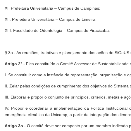
XI. Prefeitura Universitária – Campus de Campinas;
XII. Prefeitura Universitária – Campus de Limeira;
XIII. Faculdade de Odontologia – Campus de Piracicaba.
§ 3o - As reuniões, tratativas e planejamento das ações do SiGeUS 
Artigo 2°
- Fica constituído o Comitê Assessor de Sustentabilidade 
I. Se constituir como a instância de representação, organização e 
II. Zelar pelas condições de cumprimento dos objetivos do Sistem
III. Elaborar e propor o conjunto de princípios, critérios, metas 
IV. Propor e coordenar a implementação da Política Institucion
emergência climática da Unicamp, a partir da integração das dimens
Artigo 3o
- O comitê deve ser composto por um membro indicado po