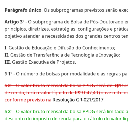
Parágrafo único
. Os subprogramas previstos serão exe
Artigo 3º
- O subprograma de Bolsa de Pós-Doutorado em
princípios, diretrizes, estratégias, configurações e prá
objetivo atender a necessidades dos grandes centros te
I
. Gestão de Educação e Difusão do Conhecimento;
II
. Gestão de Transferência de Tecnologia e Inovação;
III
. Gestão Executiva de Projetos.
§ 1º
- O número de bolsas por modalidade e as regras par
§ 2º
- O valor bruto mensal da bolsa PPDG será de R$11.25
de renda, terá o valor líquido de R$9.047,40 (nove mil e 
conforme previsto na
Resolução GR-021/2017
.
§ 2º -
O valor bruto mensal da bolsa PPDG será limitado 
desconto do imposto de renda para o cálculo do valor líq