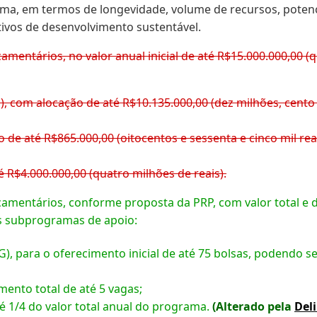
ma, em termos de longevidade, volume de recursos, potenc
tivos de desenvolvimento sustentável.
mentários, no valor anual inicial de até R$15.000.000,00 (
com alocação de até R$10.135.000,00 (dez milhões, cento e 
o de até R$865.000,00 (oitocentos e sessenta e cinco mil rea
é R$4.000.000,00 (quatro milhões de reais).
amentários, conforme proposta da PRP, com valor total e d
ês subprogramas de apoio:
 para o oferecimento inicial de até 75 bolsas, podendo ser 
mento total de até 5 vagas;
até 1/4 do valor total anual do programa.
(Alterado pela
Del