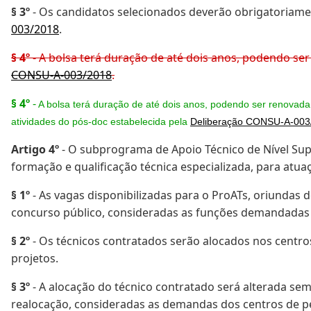
§ 3º
- Os candidatos selecionados deverão obrigatoriame
003/2018
.
§ 4º
- A bolsa terá duração de até dois anos, podendo ser
CONSU-A-003/2018
.
§ 4º
-
A bolsa terá duração de até dois anos, podendo ser renovada 
atividades do pós-doc estabelecida pela
Deliberação CONSU-A-003
Artigo 4º
- O subprograma de Apoio Técnico de Nível Supe
formação e qualificação técnica especializada, para atu
§ 1º
- As vagas disponibilizadas para o ProATs, oriundas 
concurso público, consideradas as funções demandadas 
§ 2º
- Os técnicos contratados serão alocados nos centr
projetos.
§ 3º
- A alocação do técnico contratado será alterada se
realocação, consideradas as demandas dos centros de pe