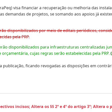
aPeq) visa financiar a recuperação ou melhoria das instalaç
s demandas de projetos, se somando aos apoios já existen
erão disponibilizados por meio de editais periódicos, cons
ecidas pela PRP.
rão disponibilizados para infraestruturas centralizadas ju
 orçamentária, cujas regras serão estabelecidas pela PRP.
a publicação, ficando revogadas as disposições em contrário
ectivos incisos; Altera os §§ 2º e 4º do artigo 3º; Altera o