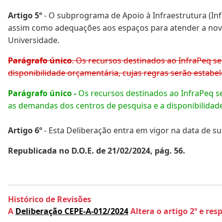
Artigo 5º
- O subprograma de Apoio à Infraestrutura (Infr
assim como adequações aos espaços para atender a nova
Universidade.
Parágrafo único
. Os recursos destinados ao InfraPeq s
disponibilidade orçamentária, cujas regras serão estabel
Parágrafo único -
Os recursos destinados ao InfraPeq se
as demandas dos centros de pesquisa e a disponibilidade
Artigo 6º
- Esta Deliberação entra em vigor na data de su
Republicada no D.O.E. de 21/02/2024, pág. 56.
Histórico de Revisões
A
Deliberação CEPE-A-012/2024
Altera o artigo 2º e resp