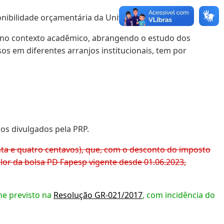
nibilidade orçamentária da Universidade.
 no contexto acadêmico, abrangendo o estudo dos
os em diferentes arranjos institucionais, tem por
os divulgados pela PRP.
enta e quatro centavos), que, com o desconto do imposto
valor da bolsa PD Fapesp vigente desde 01.06.2023,
me previsto na
Resolução GR-021/2017
, com incidência do