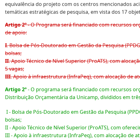
equivalência do projeto com os centros mencionados aci
temáticas estratégicas de pesquisa, em vista dos 17 obje
Artigo 2º
- O Programa será financiado com recursos orça
de apoio:
I
. Bolsa de Pós-Doutorado em Gestão da Pesquisa (PPDG), 
bolsas;
II
. Apoio Técnico de Nível Superior (ProATS), com alocaçã
5 vagas;
III
. Apoio à infraestrutura (InfraPeq), com alocação de at
Artigo 2º
- O programa será financiado com recursos orç
Distribuição Orçamentária da Unicamp, divididos em tr
I - Bolsa de Pós-Doutorado em Gestão da Pesquisa (PPDG),
bolsas;
II - Apoio Técnico de Nível Superior (ProATS), com ofereci
III - Apoio à infraestrutura (InfraPeq), com alocação de 