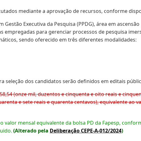
cutados mediante a aprovação de recursos, conforme dispo
 Gestão Executiva da Pesquisa (PPDG), área em ascensão
ticas empregadas para gerenciar processos de pesquisa imers
máticos, sendo oferecido em três diferentes modalidades:
a seleção dos candidatos serão definidos em editais públic
8,54 (onze mil, duzentos e cinquenta e oito reais e cinqu
quarenta e sete reais e quarenta centavos), equivalente ao 
ao valor mensal equivalente da bolsa PD da Fapesp, confor
uido.
(Alterado pela
Deliberação CEPE-A-012/2024
)