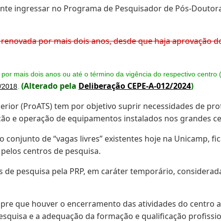
nte ingressar no Programa de Pesquisador de Pós-Doutora
 renovada por mais dois anos, desde que haja aprovação do 
por mais dois anos ou até o término da vigência do respectivo centro 
(Alterado pela
Deliberação CEPE-A-012/2024
)
/2018
.
rior (ProATS) tem por objetivo suprir necessidades de prof
ação e operação de equipamentos instalados nos grandes ce
do conjunto de “vagas livres” existentes hoje na Unicamp, f
pelos centros de pesquisa.
os de pesquisa pela PRP, em caráter temporário, consider
mpre que houver o encerramento das atividades do centro ao
squisa e a adequação da formação e qualificação profissio