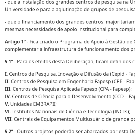
-
que a instalação dos grandes centros de pesquisa na U
Universidade e para a aglutinação de grupos de pesquis
-
que o financiamento dos grandes centros, majoritaria
mesmas necessidades de apoio institucional para complem
Artigo 1º
- Fica criado o Programa de Apoio à Gestão de 
complementar a infraestrutura de funcionamento dos pro
§ 1º
- Para os efeitos desta Deliberação, ficam definidos
I
. Centros de Pesquisa, Inovação e Difusão da (Cepid - Fa
II
. Centros de Pesquisa em Engenharia Fapesp (CPE - Fap
III
. Centros de Pesquisa Aplicada Fapesp (CPA - Fapesp);
IV
. Centros de Ciência para o Desenvolvimento (CCD – Fa
V
. Unidades EMBRAPII;
VI
. Institutos Nacionais de Ciência e Tecnologia (INCTs);
VII
. Centrais de Equipamentos Multiusuário de grande p
§ 2º
- Outros projetos poderão ser abarcados por esta De