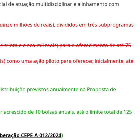
ial de atuação multidisciplinar e alinhamento com
quinze milhões de reais), divididos em três subprogramas
trinta e cinco mil reais) para o oferecimento de até 75
is) como uma ação piloto para oferecer, inicialmente, até
istribuição previstos anualmente na Proposta de
acrescido de 10 bolsas anuais, até o limite total de 125
iberação CEPE-A-012/2024
)