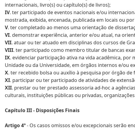
internacionais, livro(s) ou capítulo(s) de livros);
IV
. ter participado de eventos nacionais e/ou internacion
mostrada, exibida, encenada, publicada em locais ou por
V
. ter completado ao menos uma orientação de disserta
VI
. demonstrar experiência, anterior e/ou atual, na orient
VII
. atuar ou ter atuado em disciplinas dos cursos de G
VIII
. ter participado como membro titular de bancas ex
IX
. evidenciar participação ativa na vida acadêmica, po
Unidade ou da Universidade, em órgãos internos e/ou ex
X
. ter recebido bolsa ou auxílio à pesquisa por órgão de 
XI
. participar ou ter participado de atividades de extensã
XII
. prestar ou ter prestado assessoria ad-hoc a agências 
culturais, instituições públicas ou privadas, organizaçõ
Capítulo III - Disposições Finais
Artigo 4º
- Os casos omissos e/ou excepcionais serão en