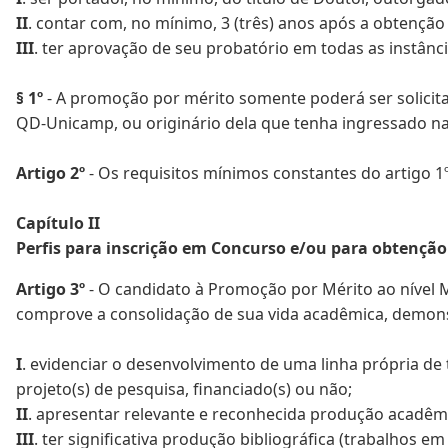
II
. contar com, no mínimo, 3 (três) anos após a obtenção 
III
. ter aprovação de seu probatório em todas as instân
§ 1º
- A promoção por mérito somente poderá ser solicitad
QD-Unicamp, ou originário dela que tenha ingressado n
Artigo 2º
- Os requisitos mínimos constantes do artigo 1
Capítulo II
Perfis para inscrição em Concurso e/ou para obtenção 
Artigo 3º
- O candidato à Promoção por Mérito ao nível M
comprove a consolidação de sua vida acadêmica, demonst
I
. evidenciar o desenvolvimento de uma linha própria de 
projeto(s) de pesquisa, financiado(s) ou não;
II
. apresentar relevante e reconhecida produção acadêmica 
III
. ter significativa produção bibliográfica (trabalhos em