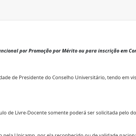
funcional por Promoção por Mérito ou para inscrição em Co
dade de Presidente do Conselho Universitário, tendo em vis
tulo de Livre-Docente somente poderá ser solicitada pelo 
do pela Unicamp, por ela reconhecido ou de validade naciona