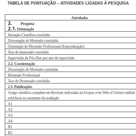
TABELA DE PONTUAÇÃO – ATIVIDADES LIGADAS À PESQUISA
Atividades
2.
Pesquisa
2.1.
Orientação
Iniciação Científica concluída
Dissertação de Mestrado concluída
Orientação de Mestrado Profissional (Especialização)
Tese de doutorado concluída
Supervisão de Pós-Doc por ano de supervisão
2.2. Coorientação
Dissertação de Mestrado concluída
Mestrado Profissional
Tese de Doutorado concluída
2.3. Publicações
Artigo científico completo em Revistas indexadas na Scopus e/ou Web of Science utilizar
referência no momento da avaliação
A1
A2
A3
A4
B1
B2