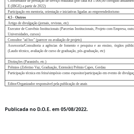
Coordenador de prestação de serviço realizada (por cada R$ 1.000,00 corrigido anualme
E (IBGE) a partir de 2022)
Participação em mentoria, orientação e iniciativas ligadas ao empreendedorismo
4.5 - Outros
Artigo de divulgação (jornais, revistas, etc)
Executor de Convênio Institucionais (Parcerias Institucionais, Projeto com Empresa, outr
Universidades, cursos)
Consultor “ad hoc” (parecer ou avaliação de projeto)
Assessoria/Consultoria a agências de fomento e pesquisa e ao ensino, órgãos públi
(Laudo técnico, avaliação de curso de graduação, pós-graduação, etc)
Distinções (Paraninfo, etc.)
Prêmios (Zeferino Vaz, Graduação, Extensão) Prêmio Capes, Gerdau
Participação técnica em feira/simpósio como expositor/participação em evento de divulga
Editor/Organizador responsável pela publicação de anais
Publicada no D.O.E. em 05/08/2022.