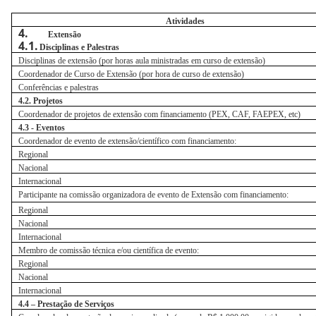
Atividades
4.
Extensão
4.1.
Disciplinas e
Palestras
Disciplinas de extensão (por horas aula ministradas em curso de extensão)
Coordenador de Curso de Extensão (por hora de curso de extensão)
Conferências e palestras
4.2. Projetos
Coordenador de projetos de extensão com financiamento (PEX, CAF, FAEPEX, etc)
4.3 - Eventos
Coordenador de evento de extensão/científico com financiamento:
Regional
Nacional
Internacional
Participante na comissão organizadora de evento de Extensão com financiamento:
Regional
Nacional
Internacional
Membro de comissão técnica e/ou científica de evento:
Regional
Nacional
Internacional
4.4 – Prestação de Serviços