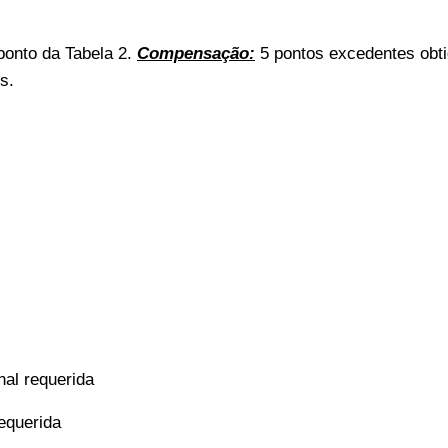
ponto da Tabela 2.
Compensação:
5 pontos excedentes obti
es.
nal requerida
equerida