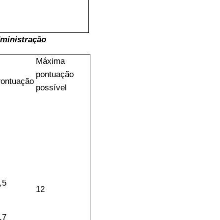
dministração
Máxima
pontuação
ontuação
possível
,5
12
,7