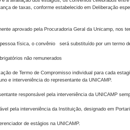
o e a avaliação dos estágios, os convênios celebrados entr
nça de taxas, conforme estabelecido em Deliberação especí
mente aprovado pela Procuradoria Geral da Unicamp, nos t
pessoa física, o convênio será substituído por um termo d
obrigatórios não remunerados
ização de Termo de Compromisso individual para cada estagi
no e interveniência do representante da UNICAMP.
entante responsável pela interveniência da UNICAMP sempre
l pela interveniência da Instituição, designado em Portari
gerenciador de estágios na UNICAMP.