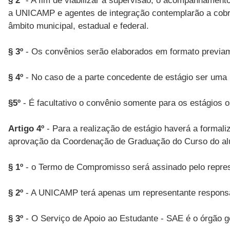
§ 2º
- A fim de viabilizar a supervisão, o acompanhament
a UNICAMP e agentes de integração contemplarão a cobra
âmbito municipal, estadual e federal.
§ 3º
- Os convênios serão elaborados em formato previa
§ 4º
- No caso de a parte concedente de estágio ser uma 
§5º
- É facultativo o convênio somente para os estágios 
Artigo 4º
- Para a realização de estágio haverá a formal
aprovação da Coordenação de Graduação do Curso do alu
§ 1º
- o Termo de Compromisso será assinado pelo repres
§ 2º
- A UNICAMP terá apenas um representante responsáve
§ 3º
- O Serviço de Apoio ao Estudante - SAE é o órgão 