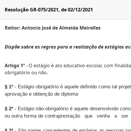
Resolução GR-075/2021, de 02/12/2021
Reitor: Antonio José de Almeida Meirelles
Dispõe sobre as regras para a realização de estágios 
Artigo 1º
- O estágio é ato educativo escolar, com fina
obrigatório ou não.
§ 1º
- Estágio obrigatório é aquele definido como tal proje
aprovação e obtenção de diploma
§ 2º
- Estágio não-obrigatório é aquele desenvolvido com
ou outra forma de contraprestação que venha a ser ac
§ 3º
- São partes concedentes de estágios as pessoas jur