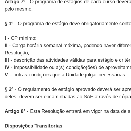
Artigo 7º
- O programa de estágios de cada curso dever
pelo mesmo.
§ 1º
- O programa de estágio deve obrigatoriamente conte
I
- CP mínimo;
II
- Carga horária semanal máxima, podendo haver diferenci
Resolução;
III
- descrição das atividades válidas para estágio e critér
IV
- impossibilidade ou a(s) condição(ões) de aproveitamen
V
– outras condições que a Unidade julgar necessárias.
§ 2º
- O regulamento de estágio aprovado deverá ser apr
deles, devem ser encaminhadas ao SAE através de cópia 
Artigo 8°
- Esta Resolução entrará em vigor na data de 
Disposições Transitórias