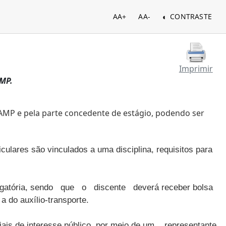
AA+
AA-
CONTRASTE
Imprimir
AMP.
CAMP e pela parte concedente de estágio, podendo ser
iculares são vinculados a uma disciplina, requisitos para
 obrigatória, sendo que o discente deverá receber bolsa
do auxílio-transporte.
iais de interesse público, por meio de um representante