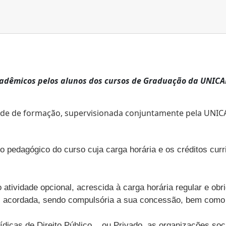
acadêmicos pelos alunos dos cursos de Graduação da UNIC
lidade de formação, supervisionada conjuntamente pela UNI
to pedagógico do curso cuja carga horária e os créditos curr
o atividade opcional, acrescida à carga horária regular e
ordada, sendo compulsória a sua concessão, bem como a 
ídicas de Direito Público ou Privado, as organizações soc