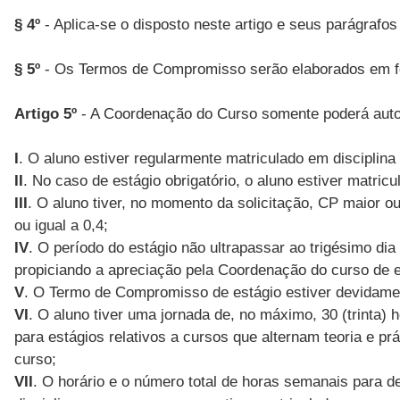
§ 4º
- Aplica-se o disposto neste artigo e seus parágra
§ 5º
- Os Termos de Compromisso serão elaborados em fo
Artigo 5º
- A Coordenação do Curso somente poderá autor
I
. O aluno estiver regularmente matriculado em discipli
II
. No caso de estágio obrigatório, o aluno estiver matric
III
. O aluno tiver, no momento da solicitação, CP maior o
ou igual a 0,4;
IV
. O período do estágio não ultrapassar ao trigésimo di
propiciando a apreciação pela Coordenação do curso de 
V
. O Termo de Compromisso de estágio estiver devidame
VI
. O aluno tiver uma jornada de, no máximo, 30 (trinta) 
para estágios relativos a cursos que alternam teoria e p
curso;
VII
. O horário e o número total de horas semanais para 