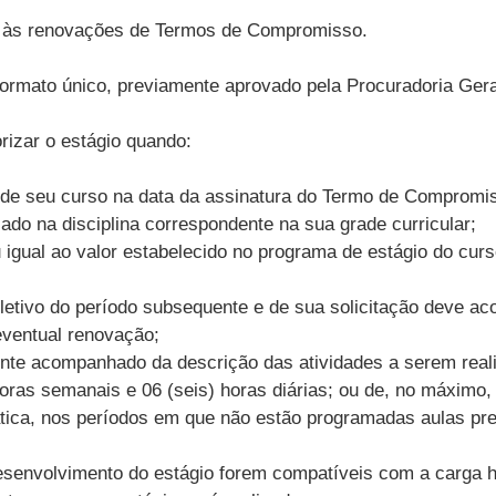
fos às renovações de Termos de Compromisso.
rmato único, previamente aprovado pela Procuradoria Ge
izar o estágio quando:
na de seu curso na data da assinatura do Termo de Compromi
ulado na disciplina correspondente na sua grade curricular;
u igual ao valor estabelecido no programa de estágio do cur
a letivo do período subsequente e de sua solicitação deve a
eventual renovação;
nte acompanhado da descrição das atividades a serem reali
horas semanais e 06 (seis) horas diárias; ou de, no máximo,
rática, nos períodos em que não estão programadas aulas pr
desenvolvimento do estágio forem compatíveis com a carga 