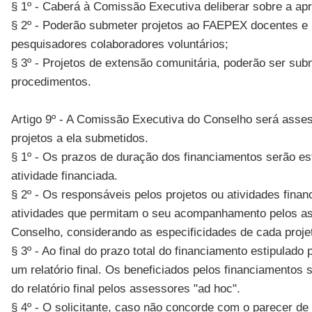
§ 1º - Caberá à Comissão Executiva deliberar sobre a a
§ 2º - Poderão submeter projetos ao FAEPEX docentes e p
pesquisadores colaboradores voluntários;
§ 3º - Projetos de extensão comunitária, poderão ser su
procedimentos.
Artigo 9º - A Comissão Executiva do Conselho será asses
projetos a ela submetidos.
§ 1º - Os prazos de duração dos financiamentos serão es
atividade financiada.
§ 2º - Os responsáveis pelos projetos ou atividades fina
atividades que permitam o seu acompanhamento pelos as
Conselho, considerando as especificidades de cada projet
§ 3º - Ao final do prazo total do financiamento estipula
um relatório final. Os beneficiados pelos financiament
do relatório final pelos assessores "ad hoc".
§ 4º - O solicitante, caso não concorde com o parecer d