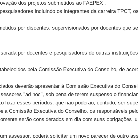
provação dos projetos submetidos ao FAEPEX .
esquisadores incluindo os integrantes da carreira TPCT, os
bmetidos por discentes, supervisionados por docentes que 
sorada por docentes e pesquisadores de outras instituições
tabelecidos pela Comissão Executiva do Conselho, de acord
nciados deverão apresentar à Comissão Executiva do Conselh
sessores "ad hoc", sob pena de terem suspenso o financia
o fixar esses períodos, que não poderão, contudo, ser supe
do pela Comissão Executiva do Conselho, os responsáveis pel
os somente serão considerados em dia com suas obrigações 
e um assessor, poderá solicitar um novo parecer de outro a