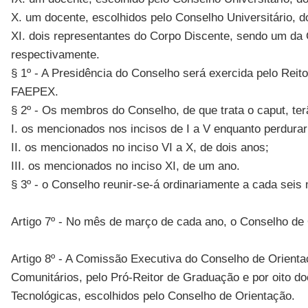
X. um docente, escolhidos pelo Conselho Universitário,
XI. dois representantes do Corpo Discente, sendo um d
respectivamente.
§ 1º - A Presidência do Conselho será exercida pelo Rei
FAEPEX.
§ 2º - Os membros do Conselho, de que trata o caput, te
I. os mencionados nos incisos de I a V enquanto perdurar
II. os mencionados no inciso VI a X, de dois anos;
III. os mencionados no inciso XI, de um ano.
§ 3º - o Conselho reunir-se-á ordinariamente a cada sei
Artigo 7º - No mês de março de cada ano, o Conselho de O
Artigo 8º - A Comissão Executiva do Conselho de Orienta
Comunitários, pelo Pró-Reitor de Graduação e por oito d
Tecnológicas, escolhidos pelo Conselho de Orientação.