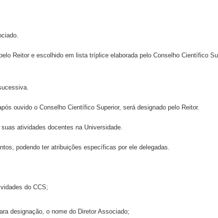
ociado.
 pelo Reitor e escolhido em lista tríplice elaborada pelo Conselho Científic
sucessiva.
após ouvido o Conselho Científico Superior, será designado pelo Reitor.
e suas atividades docentes na Universidade.
entos, podendo ter atribuições específicas por ele delegadas.
tividades do CCS;
 para designação, o nome do Diretor Associado;