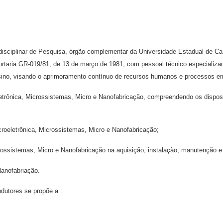
rdisciplinar de Pesquisa, órgão complementar da Universidade Estadual de 
ortaria GR-019/81, de 13 de março de 1981, com pessoal técnico especializado
nsino, visando o aprimoramento contínuo de recursos humanos e processos em
eletrônica, Microssistemas, Micro e Nanofabricação, compreendendo os dispos
roeletrônica, Microssistemas, Micro e Nanofabricação;
Microssistemas, Micro e Nanofabricação na aquisição, instalação, manutenção 
Nanofabriação.
dutores se propõe a :