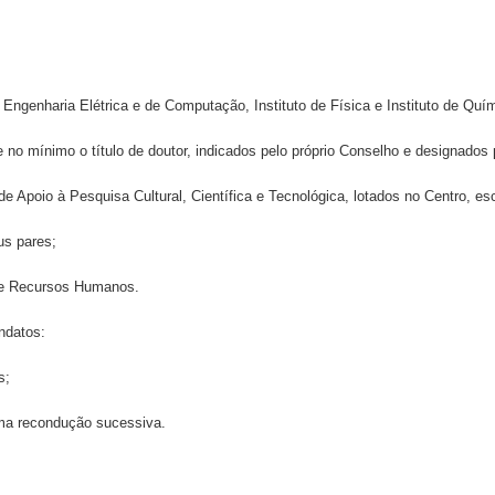
e Engenharia Elétrica e de Computação, Instituto de Física e Instituto de Quí
o mínimo o título de doutor, indicados pelo próprio Conselho e designados p
e Apoio à Pesquisa Cultural, Científica e Tecnológica, lotados no Centro, es
us pares;
de Recursos Humanos.
ndatos:
s;
 uma recondução sucessiva.