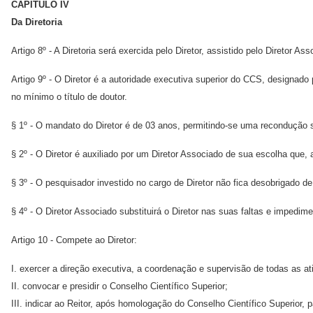
CAPÍTULO IV
Da Diretoria
Artigo 8º - A Diretoria será exercida pelo Diretor, assistido pelo Diretor Ass
Artigo 9º - O Diretor é a autoridade executiva superior do CCS, designado
no mínimo o título de doutor.
§ 1º - O mandato do Diretor é de 03 anos, permitindo-se uma recondução 
§ 2º - O Diretor é auxiliado por um Diretor Associado de sua escolha que, 
§ 3º - O pesquisador investido no cargo de Diretor não fica desobrigado d
§ 4º - O Diretor Associado substituirá o Diretor nas suas faltas e impedim
Artigo 10 - Compete ao Diretor:
I. exercer a direção executiva, a coordenação e supervisão de todas as a
II. convocar e presidir o Conselho Científico Superior;
III. indicar ao Reitor, após homologação do Conselho Científico Superior,