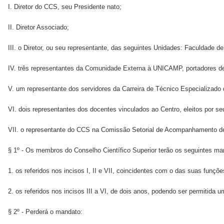
I. Diretor do CCS, seu Presidente nato;
II. Diretor Associado;
III. o Diretor, ou seu representante, das seguintes Unidades: Faculdade d
IV. três representantes da Comunidade Externa à UNICAMP, portadores de n
V. um representante dos servidores da Carreira de Técnico Especializado d
VI. dois representantes dos docentes vinculados ao Centro, eleitos por se
VII. o representante do CCS na Comissão Setorial de Acompanhamento 
§ 1º - Os membros do Conselho Científico Superior terão os seguintes ma
1. os referidos nos incisos I, II e VII, coincidentes com o das suas funçõe
2. os referidos nos incisos III a VI, de dois anos, podendo ser permitida
§ 2º - Perderá o mandato: