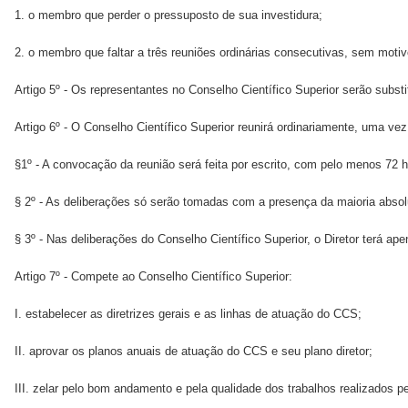
1. o membro que perder o pressuposto de sua investidura;
2. o membro que faltar a três reuniões ordinárias consecutivas, sem motivo
Artigo 5º - Os representantes no Conselho Científico Superior serão subst
Artigo 6º - O Conselho Científico Superior reunirá ordinariamente, uma v
§1º - A convocação da reunião será feita por escrito, com pelo menos 72 
§ 2º - As deliberações só serão tomadas com a presença da maioria abso
§ 3º - Nas deliberações do Conselho Científico Superior, o Diretor terá ap
Artigo 7º - Compete ao Conselho Científico Superior:
I. estabelecer as diretrizes gerais e as linhas de atuação do CCS;
II. aprovar os planos anuais de atuação do CCS e seu plano diretor;
III. zelar pelo bom andamento e pela qualidade dos trabalhos realizados p