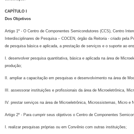
CAPÍTULO I
Dos Objetivos
Artigo 1º - O Centro de Componentes Semicondutores (CCS), Centro Inte
Interdisciplinares de Pesquisa – COCEN, órgão da Reitoria - criado pela P
de pesquisa básica e aplicada, a prestação de serviços e o suporte ao e
I. desenvolver pesquisa quantitativa, básica e aplicada na área de Micro
produção;
II. ampliar a capacitação em pesquisas e desenvolvimento na área de Moc
III. assessorar instituições e profissionais da área de Microeletrônica, 
IV. prestar serviços na área de Microeletrônica, Microssistemas, Micro e 
Artigo 2º - Para cumprir seus objetivos o Centro de Componentes Semicon
I. realizar pesquisas próprias ou em Convênio com outras instituições;