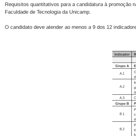
Requisitos quantitativos para a candidatura à promoção n
Faculdade de Tecnologia da Unicamp.
O candidato deve atender ao menos a 9 dos 12 indicadores
Indicador
R
Grupo A
E
O
A.1
d
M
A.2
g
d
A.3
O
Grupo B
P
P
B.1
c
d
P
B.2
e
f