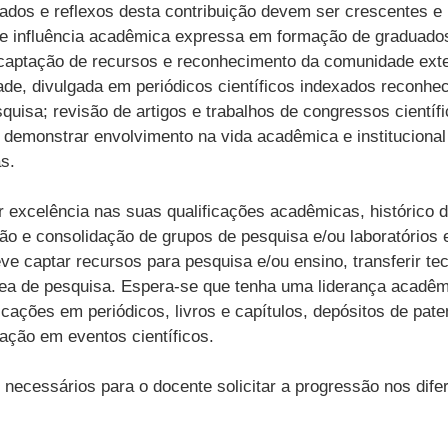
ltados e reflexos desta contribuição devem ser crescentes e
 influência acadêmica expressa em formação de graduados, 
aptação de recursos e reconhecimento da comunidade exter
ade, divulgada em periódicos científicos indexados reconh
quisa; revisão de artigos e trabalhos de congressos científi
e demonstrar envolvimento na vida acadêmica e institucional
s.
ar excelência nas suas qualificações acadêmicas, histórico
o e consolidação de grupos de pesquisa e/ou laboratórios e
eve captar recursos para pesquisa e/ou ensino, transferir t
ea de pesquisa. Espera-se que tenha uma liderança acadêmic
cações em periódicos, livros e capítulos, depósitos de pate
ação em eventos científicos.
s necessários para o docente solicitar a progressão nos dif