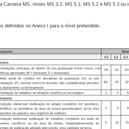
a Carreira MS, níveis MS 3.2, MS 5.1, MS 5.2 e MS 5.3 ou i
 definidos no Anexo I para o nível pretendido.
equisito
Níve
3.2
5.1
5.2
nsino
rientações principais de alunos de pós-graduação
stricto sensu
, com
1M
1D
2D
efesas aprovadas (M = mestrado; D = doutorado)
édia anual de créditos em disciplinas de graduação (G) ou pós
8G
2P
2P
raduação (P), durante exercício docente, não contabilizando períodos
e afastamento ou
licenciamento
rientação de trabalhos de iniciação científica ou tecnológica
2
4
6
esquisa
rodução intelectual: publicação de artigos completos em periódicos
3
5
8
ientíficos ou periódicos da área de ensino-aprendizagem; livros e/ou
epósitos de patentes e/ou registros de
software
rodução intelectual: publicação de trabalhos completos em anais de
5
10
15
ventos científicos ou da área de ensino, independentemente do
ormato de publicação adotado pelo evento, e/ou capítulos de livros