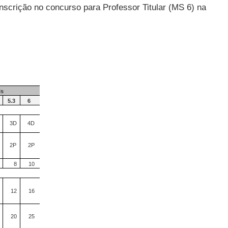
nscrição no concurso para Professor Titular (MS 6) na
is
5.3
6
3D
4D
2P
2P
8
10
12
16
20
25