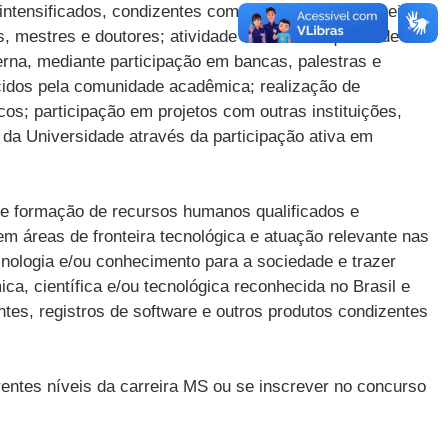
 intensificados, condizentes com a ascensão na carreira.
mestres e doutores; atividade didática de qualidade na
na, mediante participação em bancas, palestras e
ecidos pela comunidade acadêmica; realização de
cos; participação em projetos com outras instituições,
 da Universidade através da participação ativa em
 de formação de recursos humanos qualificados e
m áreas de fronteira tecnológica e atuação relevante nas
ecnologia e/ou conhecimento para a sociedade e trazer
a, científica e/ou tecnológica reconhecida no Brasil e
ntes, registros de software e outros produtos condizentes
erentes níveis da carreira MS ou se inscrever no concurso