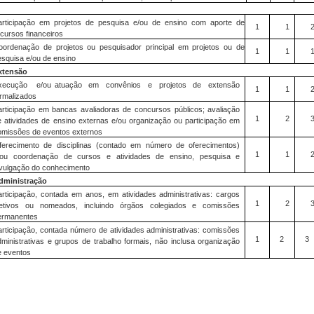
articipação em projetos de pesquisa e/ou de ensino com aporte de
1
1
ecursos financeiros
oordenação de projetos ou pesquisador principal em projetos ou de
1
1
esquisa e/ou de ensino
xtensão
xecução e/ou
atuação
em
convênios
e
projetos
de
extensão
1
1
ormalizados
articipação em bancas avaliadoras de concursos públicos; avaliação
1
2
e atividades de ensino externas e/ou organização ou participação em
omissões de eventos externos
ferecimento de disciplinas (contado em número de oferecimentos)
1
1
/ou coordenação de cursos e atividades de ensino, pesquisa e
ivulgação do conhecimento
dministração
articipação, contada em anos, em atividades administrativas: cargos
1
2
letivos ou nomeados, incluindo órgãos colegiados e comissões
ermanentes
articipação, contada número de atividades administrativas: comissões
1
2
3
dministrativas e grupos de trabalho formais, não inclusa organização
e eventos