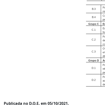
P
B.3
r
C
B.4
p
Grupo C
E
E
C.1
f
P
C.2
d
c
O
C.3
e
d
Grupo D
A
P
D.1
e
p
P
D.2
a
d
Publicada no D.O.E. em 05/10/2021.