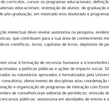
de currículos, cursos ou programas educacionais; definição
teriais educacionais; orientação de alunos: de graduação em
ão de pós-graduação, em mestrado e/ou doutorado e programa
ução intelectual deve revelar autonomia na pesquisa, evide
tísticas, que contribuam para a sua área de conhecimento me
cos científicos, livros, capítulos de livros, depósitos de pa
evem visar à formação de recursos humanos e à transferênc
lacionadas a políticas públicas e ações de impacto social. 
rados ou voluntários aprovados e formalizados pela Univer
consultoria; oferecimento de disciplinas e/ou coordenação
denação e organização de programas de interação com Ensi
mbro de conselho/corpo editorial de periódicos; emissão de
 concursos públicos; assessoria em atividades de ensino e 