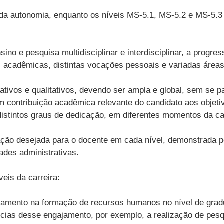
 da autonomia, enquanto os níveis MS-5.1, MS-5.2 e MS-5.
no e pesquisa multidisciplinar e interdisciplinar, a progr
 acadêmicas, distintas vocações pessoais e variadas áreas
tativos e qualitativos, devendo ser ampla e global, sem se p
 contribuição acadêmica relevante do candidato aos objeti
stintos graus de dedicação, em diferentes momentos da car
ação desejada para o docente em cada nível, demonstrada p
ades administrativas.
veis da carreira:
ngajamento na formação de recursos humanos no nível de gra
ncias desse engajamento, por exemplo, a realização de pes