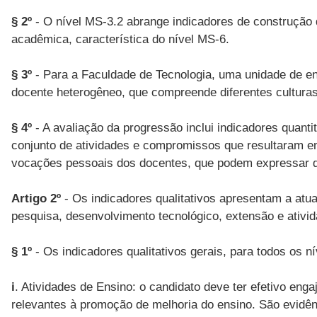
§ 2º
- O nível MS-3.2 abrange indicadores de construção
acadêmica, característica do nível MS-6.
§ 3º
- Para a Faculdade de Tecnologia, uma unidade de ensi
docente heterogêneo, que compreende diferentes culturas
§ 4º
- A avaliação da progressão inclui indicadores quanti
conjunto de atividades e compromissos que resultaram em
vocações pessoais dos docentes, que podem expressar di
Artigo 2º
- Os indicadores qualitativos apresentam a atu
pesquisa, desenvolvimento tecnológico, extensão e ativid
§ 1º
- Os indicadores qualitativos gerais, para todos os ní
i
. Atividades de Ensino: o candidato deve ter efetivo e
relevantes à promoção de melhoria do ensino. São evidê