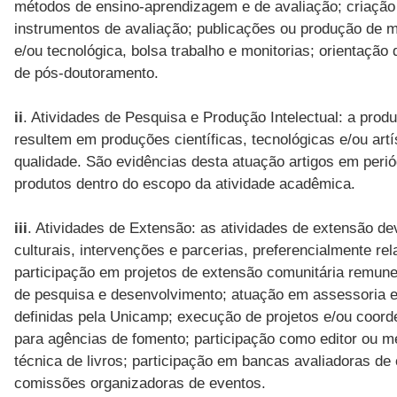
métodos de ensino-aprendizagem e de avaliação; criação 
instrumentos de avaliação; publicações ou produção de ma
e/ou tecnológica, bolsa trabalho e monitorias; orientaç
de pós-doutoramento.
ii
. Atividades de Pesquisa e Produção Intelectual: a prod
resultem em produções científicas, tecnológicas e/ou ar
qualidade. São evidências desta atuação artigos em periódi
produtos dentro do escopo da atividade acadêmica.
iii
. Atividades de Extensão: as atividades de extensão d
culturais, intervenções e parcerias, preferencialmente re
participação em projetos de extensão comunitária remune
de pesquisa e desenvolvimento; atuação em assessoria e 
definidas pela Unicamp; execução de projetos e/ou coor
para agências de fomento; participação como editor ou me
técnica de livros; participação em bancas avaliadoras de
comissões organizadoras de eventos.