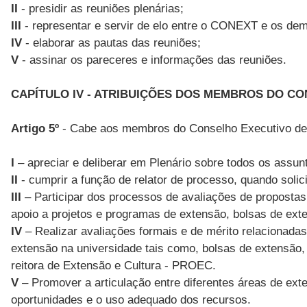
II
- presidir as reuniões plenárias;
III
- representar e servir de elo entre o CONEXT e os dem
IV
- elaborar as pautas das reuniões;
V
- assinar os pareceres e informações das reuniões.
CAPÍTULO IV - ATRIBUIÇÕES DOS MEMBROS DO CO
Artigo 5º
- Cabe aos membros do Conselho Executivo de
I
– apreciar e deliberar em Plenário sobre todos os assun
II
- cumprir a função de relator de processo, quando soli
III
– Participar dos processos de avaliações de propostas 
apoio a projetos e programas de extensão, bolsas de exte
IV
– Realizar avaliações formais e de mérito relacionada
extensão na universidade tais como, bolsas de extensão
reitora de Extensão e Cultura - PROEC.
V
– Promover a articulação entre diferentes áreas de exten
oportunidades e o uso adequado dos recursos.