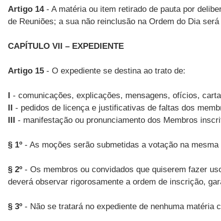
Artigo 14
- A matéria ou item retirado de pauta por deli
de Reuniões; a sua não reinclusão na Ordem do Dia será j
CAPÍTULO VII – EXPEDIENTE
Artigo 15
- O expediente se destina ao trato de:
I
- comunicações, explicações, mensagens, ofícios, carta
II
- pedidos de licença e justificativas de faltas dos mem
III
- manifestação ou pronunciamento dos Membros inscritos
§ 1º
- As moções serão submetidas a votação na mesma 
§ 2º
- Os membros ou convidados que quiserem fazer uso d
deverá observar rigorosamente a ordem de inscrição, gara
§ 3º
- Não se tratará no expediente de nenhuma matéria 