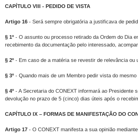
CAPÍTULO VIII - PEDIDO DE VISTA
Artigo 16
- Será sempre obrigatória a justificava de pedi
§ 1º
- O assunto ou processo retirado da Ordem do Dia em
recebimento da documentação pelo interessado, acompan
§ 2º
- Em caso de a matéria se revestir de relevância ou 
§ 3º
- Quando mais de um Membro pedir vista do mesmo as
§ 4º
- A Secretaria do CONEXT informará ao Presidente so
devolução no prazo de 5 (cinco) dias úteis após o recebi
CAPÍTULO IX – FORMAS DE MANIFESTAÇÃO DO CO
Artigo 17
- O CONEXT manifesta a sua opinião mediante