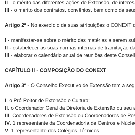
II
- o mérito das diferentes ações de Extensão, de inter
III
- o mérito dos contratos, convênios, bem como de seus 
Artigo 2º
- No exercício de suas atribuições o CONEXT 
I
- manifestar-se sobre o mérito das matérias a serem su
II
- estabelecer as suas normas internas de tramitação d
III
- elaborar o calendário anual de reuniões deste Consel
CAPÍTULO II - COMPOSIÇÃO DO CONEXT
Artigo 3º
- O Conselho Executivo de Extensão tem a seg
I
. o Pró-Reitor de Extensão e Cultura;
II
. o Coordenador Geral da Diretoria de Extensão ou seu a
III
. Coordenadores de Extensão ou Coordenadores de Pesq
IV
. 1 representante da Coordenadoria de Centros e Núcle
V
. 1 representante dos Colégios Técnicos.