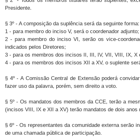
§ 2º - Todos os membros titulares terão suplentes, exc
Presidente.
§ 3º - A composição da suplência será da seguinte forma:
1 - para membro do inciso V, será o coordenador adjunto;
2 - para membro do inciso VI, serão os vice-coordenad
indicados pelos Diretores;
3 - para os membros dos incisos II, III, IV, VII, VIII, IX,
4 - para os membros dos incisos XII a XV, o suplente ser
§ 4º - A Comissão Central de Extensão poderá convida
fazer uso da palavra, porém, sem direito a voto.
§ 5º - Os mandatos dos membros da CCE, terão a mesma
(incisos VIII, IX e XII a XV) terão mandatos de dois an
§ 6º - Os representantes da comunidade externa serão in
de uma chamada pública de participação.