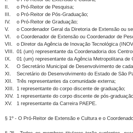
II.
o Pró-Reitor de Pesquisa;
III.
o Pró-Reitor de Pós-Graduação;
IV.
o Pró-Reitor de Graduação;
V.
o Coordenador Geral da Diretoria de Extensão ou se
VI.
o Coordenador de Extensão ou Coordenador de Pesqu
VII.
o Diretor da Agência de Inovação Tecnológica (INOV
VIII.
01 (um) representante da Coordenadoria dos Centro
IX.
01 (um) representante da Agência Metropolitana 
X.
O Secretário Municipal de Desenvolvimento de cad
XI.
Secretário do Desenvolvimento do Estado de São Pa
XII.
Três representantes da comunidade externa;
XIII.
1 representante do corpo discente de graduação;
XIV.
1 representante do corpo discente de pós-graduação
XV.
1 representante da Carreira PAEPE.
§ 1º - O Pró-Reitor de Extensão e Cultura e o Coordenad