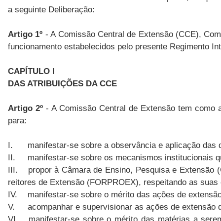
a seguinte Deliberação:
Artigo 1º
- A Comissão Central de Extensão (CCE), Comiss
funcionamento estabelecidos pelo presente Regimento In
CAPÍTULO I
DAS ATRIBUIÇÕES DA CCE
Artigo 2º
- A Comissão Central de Extensão tem como at
para:
I.
manifestar-se sobre a observância e aplicação das d
II.
manifestar-se sobre os mecanismos institucionais 
III.
propor à Câmara de Ensino, Pesquisa e Extensão (
reitores de Extensão (FORPROEX), respeitando as suas car
IV.
manifestar-se sobre o mérito das ações de extens
V.
acompanhar e supervisionar as ações de extensão 
VI.
manifestar-se sobre o mérito das matérias a ser