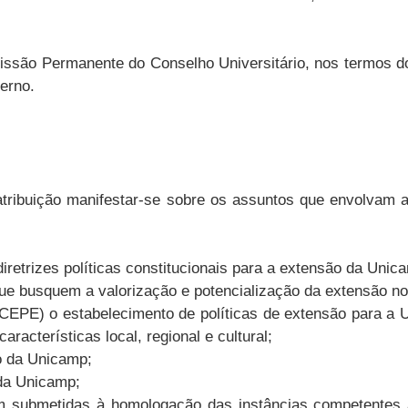
ão Permanente do Conselho Universitário, nos termos do ar
terno.
ribuição manifestar-se sobre os assuntos que envolvam as
iretrizes políticas constitucionais para a extensão da Uni
que busquem a valorização e potencialização da extensão 
CEPE) o estabelecimento de políticas de extensão para 
acterísticas local, regional e cultural;
ão da Unicamp;
da Unicamp;
em submetidas à homologação das instâncias competentes 