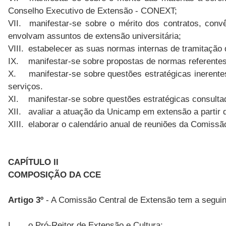
Conselho Executivo de Extensão - CONEXT;
VII.
manifestar-se sobre o mérito dos contratos, conv
envolvam assuntos de extensão universitária;
VIII.
estabelecer as suas normas internas de tramitação
IX.
manifestar-se sobre propostas de normas referent
X.
manifestar-se sobre questões estratégicas inerent
serviços.
XI.
manifestar-se sobre questões estratégicas consul
XII.
avaliar a atuação da Unicamp em extensão a partir 
XIII.
elaborar o calendário anual de reuniões da Comissã
CAPÍTULO II
COMPOSIÇÃO DA CCE
Artigo 3º
- A Comissão Central de Extensão tem a segui
I.
o Pró-Reitor de Extensão e Cultura;