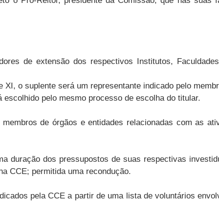
eto o Pró-Reitor, presidente da Comissão, que nas suas f
ores de extensão dos respectivos Institutos, Faculdade
 X e XI, o suplente será um representante indicado pelo membr
á escolhido pelo mesmo processo de escolha do titular.
r membros de órgãos e entidades relacionadas com as ati
 duração dos pressupostos de suas respectivas investi
os na CCE; permitida uma recondução.
dicados pela CCE a partir de uma lista de voluntários env