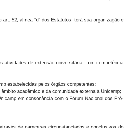
t. 52, alínea “d” dos Estatutos, terá sua organização e
 atividades de extensão universitária, com competência
camp estabelecidas pelos órgãos competentes;
no âmbito acadêmico e da comunidade externa à Unicamp;
a Unicamp em consonância com o Fórum Nacional dos Pró-
através de pareceres circunstanciados e conclusivos do