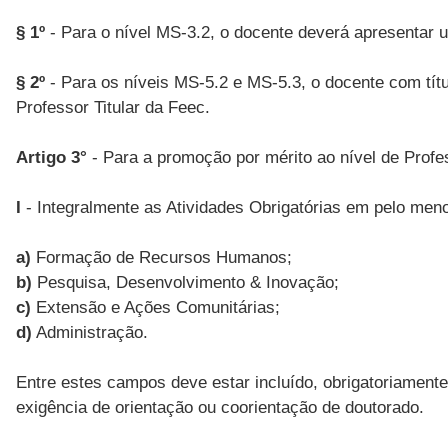
§ 1º
- Para o nível MS-3.2, o docente deverá apresentar 
§ 2º
- Para os níveis MS-5.2 e MS-5.3, o docente com tít
Professor Titular da Feec.
Artigo 3°
- Para a promoção por mérito ao nível de Prof
I
- Integralmente as Atividades Obrigatórias em pelo meno
a)
Formação de Recursos Humanos;
b)
Pesquisa, Desenvolvimento & Inovação;
c)
Extensão e Ações Comunitárias;
d)
Administração.
Entre estes campos deve estar incluído, obrigatoriame
exigência de orientação ou coorientação de doutorado.