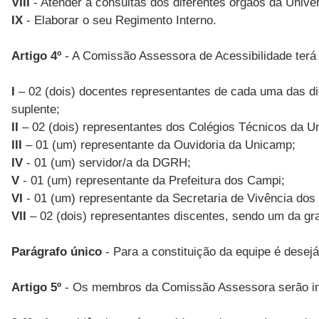
VIII
- Atender a consultas dos diferentes órgãos da Unive
IX
- Elaborar o seu Regimento Interno.
Artigo 4º
- A Comissão Assessora de Acessibilidade terá a
I
– 02 (dois) docentes representantes de cada uma das dif
suplente;
II
– 02 (dois) representantes dos Colégios Técnicos da Un
III
– 01 (um) representante da Ouvidoria da Unicamp;
IV
- 01 (um) servidor/a da DGRH;
V
- 01 (um) representante da Prefeitura dos Campi;
VI
- 01 (um) representante da Secretaria de Vivência do
VII
– 02 (dois) representantes discentes, sendo um da gr
Parágrafo único
- Para a constituição da equipe é desej
Artigo 5º
- Os membros da Comissão Assessora serão ind