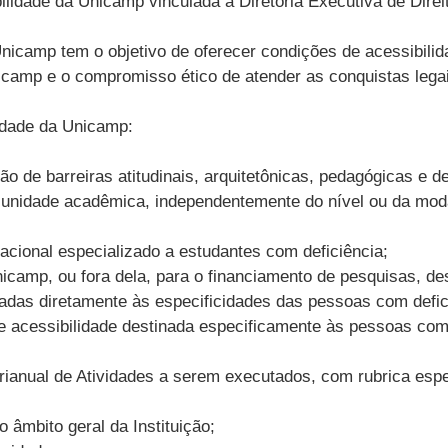
lidade da Unicamp vinculada à Diretoria Executiva de Dire
icamp tem o objetivo de oferecer condições de acessibilid
icamp e o compromisso ético de atender as conquistas lega
idade da Unicamp:
o de barreiras atitudinais, arquitetônicas, pedagógicas e
r unidade acadêmica, independentemente do nível ou da moda
acional especializado a estudantes com deficiência;
icamp, ou fora dela, para o financiamento de pesquisas, de
gadas diretamente às especificidades das pessoas com defic
e acessibilidade destinada especificamente às pessoas com 
urianual de Atividades a serem executados, com rubrica esp
 âmbito geral da Instituição;