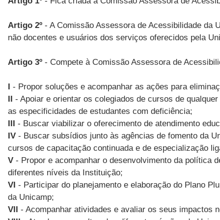
Artigo 1º
- Fica criada a Comissão Assessora de Acessibi
Artigo 2º
- A Comissão Assessora de Acessibilidade da Un
não docentes e usuários dos serviços oferecidos pela Un
Artigo 3º
- Compete à Comissão Assessora de Acessibil
I
- Propor soluções e acompanhar as ações para eliminaçã
II
- Apoiar e orientar os colegiados de cursos de qualque
as especificidades de estudantes com deficiência;
III
- Buscar viabilizar o oferecimento de atendimento educ
IV
- Buscar subsídios junto às agências de fomento da Un
cursos de capacitação continuada e de especialização li
V
- Propor e acompanhar o desenvolvimento da política d
diferentes níveis da Instituição;
VI
- Participar do planejamento e elaboração do Plano Pl
da Unicamp;
VII
- Acompanhar atividades e avaliar os seus impactos no