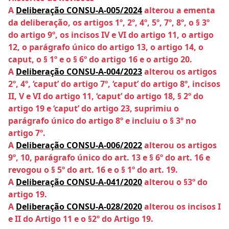
A
Deliberação CONSU-A-005/2024
alterou a ementa
da deliberação, os artigos 1º, 2º, 4º, 5º, 7º, 8º, o § 3º
do artigo 9º, os incisos IV e VI do artigo 11, o artigo
12, o parágrafo único do artigo 13, o artigo 14, o
caput, o § 1º e o § 6º do artigo 16 e o artigo 20.
A
Deliberação CONSU-A-004/2023
alterou os artigos
2º, 4º, ‘caput’ do artigo 7º, ‘caput’ do artigo 8º, incisos
II, V e VI do artigo 11, ‘caput’ do artigo 18, § 2º do
artigo 19 e ‘caput’ do artigo 23, suprimiu o
parágrafo único do artigo 8º e incluiu o § 3º no
artigo 7º.
A
Deliberação CONSU-A-006/2022
alterou os artigos
9º, 10, parágrafo único do art. 13 e § 6º do art. 16 e
revogou o § 5º do art. 16 e o § 1º do art. 19.
A
Deliberação CONSU-A-041/2020
alterou o §3º do
artigo 19.
A
Deliberação CONSU-A-028/2020
alterou os incisos I
e II do Artigo 11 e o §2º do Artigo 19.