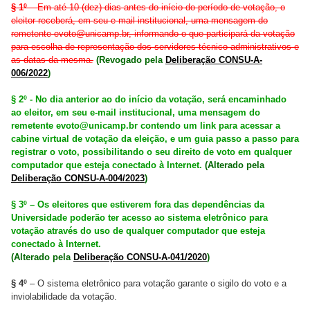
§ 1º
– Em até 10 (dez) dias antes do início do período de votação, o
eleitor receberá, em seu e-mail institucional, uma mensagem do
remetente evoto@unicamp.br, informando-o que participará da votação
para escolha de representação dos servidores técnico-administrativos e
as datas da mesma.
(Revogado pela
Deliberação CONSU-A-
006/2022
)
§ 2º - No dia anterior ao do início da votação, será encaminhado
ao eleitor, em seu e-mail institucional, uma mensagem do
remetente evoto@unicamp.br contendo um link para acessar a
cabine virtual de votação da eleição, e um guia passo a passo para
registrar o voto, possibilitando o seu direito de voto em qualquer
computador que esteja conectado à Internet.
(Alterado pela
Deliberação CONSU-A-004/2023
)
§ 3º – Os eleitores que estiverem fora das dependências da
Universidade poderão ter acesso ao sistema eletrônico para
votação através do uso de qualquer computador que esteja
conectado à Internet.
(Alterado pela
Deliberação CONSU-A-041/2020
)
§ 4º
– O sistema eletrônico para votação garante o sigilo do voto e a
inviolabilidade da votação.