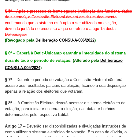
§ 5º
– Após o processo de homologação (validação das funcionalidades
do sistema), a Comissão Eleitoral deverá emitir um documento
confirmando que o sistema está apto a ser utilizado na eleição,
devendo juntá-lo no processo a que se refere o artigo 15 desta
Deliberação.
(Revogado pela
Deliberação CONSU-A-006/2022
)
§ 6º – Caberá à Detic-Unicamp garantir a integridade do sistema
durante todo o período de votação.
(Alterado pela
Deliberação
CONSU-A-005/2024
)
§ 7º
– Durante o período de votação a Comissão Eleitoral não terá
acesso aos resultados parciais da eleição, ficando à sua disposição
apenas a relação dos eleitores que votaram.
§ 8º
– A Comissão Eleitoral deverá acessar o sistema eletrônico de
votação, para iniciar e encerrar a eleição, nas datas e horários
determinados pelo respectivo Edital.
Artigo 17
– Deverão ser disponibilizadas e divulgadas instruções de
como utilizar o sistema eletrônico de votação. Em caso de dúvida, o