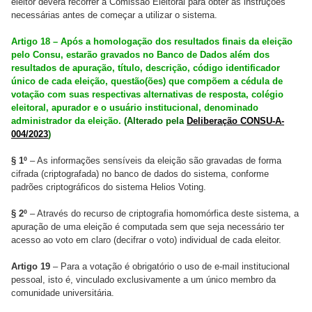
eleitor deverá recorrer à Comissão Eleitoral para obter as instruções
necessárias antes de começar a utilizar o sistema.
Artigo 18 – Após a homologação dos resultados finais da eleição
pelo Consu, estarão gravados no Banco de Dados além dos
resultados de apuração, título, descrição, código identificador
único de cada eleição, questão(ões) que compõem a cédula de
votação com suas respectivas alternativas de resposta, colégio
eleitoral, apurador e o usuário institucional, denominado
administrador da eleição.
(Alterado pela
Deliberação CONSU-A-
004/2023
)
§ 1º
– As informações sensíveis da eleição são gravadas de forma
cifrada (criptografada) no banco de dados do sistema, conforme
padrões criptográficos do sistema Helios Voting.
§ 2º
– Através do recurso de criptografia homomórfica deste sistema, a
apuração de uma eleição é computada sem que seja necessário ter
acesso ao voto em claro (decifrar o voto) individual de cada eleitor.
Artigo 19
– Para a votação é obrigatório o uso de e-mail institucional
pessoal, isto é, vinculado exclusivamente a um único membro da
comunidade universitária.